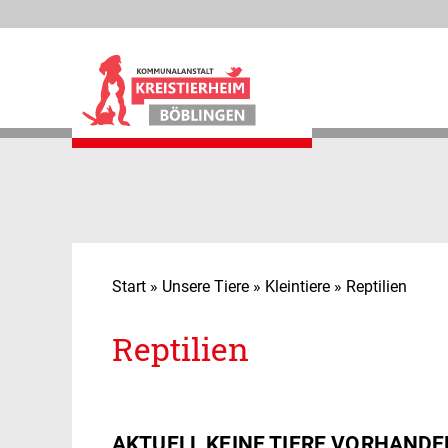
Kreistierheim Böblingen
Start
»
Unsere Tiere
»
Kleintiere
»
Reptilien
Unsere Tiere
Reptilien
Unsere Sorgenkinder
Tierpension
AKTUELL KEINE TIERE VORHANDE