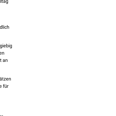
ltag
dlich
giebig
en
t an
hätzen
 für