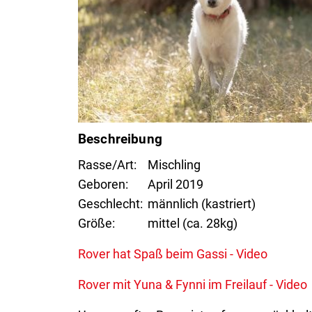
Beschreibung
Rasse/Art
Mischling
Geboren
April 2019
Geschlecht
männlich (kastriert)
Größe
mittel (ca. 28kg)
Rover hat Spaß beim Gassi - Video
Rover mit Yuna & Fynni im Freilauf - Video